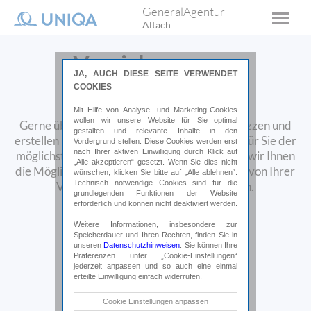
GeneralAgentur
Altach
Versicherungen
JA, AUCH DIESE SEITE VERWENDET
überprüfen
COOKIES
Mit Hilfe von Analyse- und Marketing-Cookies
wollen wir unsere Website für Sie optimal
Gerne überprüfen wir Ihre Versicherungspolizzen und
gestalten und relevante Inhalte in den
erstellen Ihnen ein Vergleichsangebot. Damit für Sie der
Vordergrund stellen. Diese Cookies werden erst
nach Ihrer aktiven Einwilligung durch Klick auf
möglichst geringste Aufwand entsteht, bieten wir Ihnen
„Alle akzeptieren“ gesetzt. Wenn Sie dies nicht
die Möglichkeit, Ihre aktuellen Polizzen direkt von Ihrer
wünschen, klicken Sie bitte auf „Alle ablehnen“.
Technisch notwendige Cookies sind für die
Versicherung an uns schicken zu lassen.
grundlegenden Funktionen der Website
erforderlich und können nicht deaktiviert werden.
Weitere Informationen, insbesondere zur
Speicherdauer und Ihren Rechten, finden Sie in
unseren
Datenschutzhinweisen
. Sie können Ihre
Präferenzen unter „Cookie-Einstellungen“
jederzeit anpassen und so auch eine einmal
erteilte Einwilligung einfach widerrufen.
Technische Cookies
Cookie Einstellungen anpassen