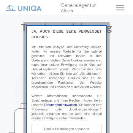
GeneralAgentur
Altach
Terminvereinbarung
JA, AUCH DIESE SEITE VERWENDET
COOKIES
Wir freuen uns von Ihnen zu hören.
Mit Hilfe von Analyse- und Marketing-Cookies
wollen wir unsere Website für Sie optimal
gestalten und relevante Inhalte in den
Vordergrund stellen. Diese Cookies werden erst
nach Ihrer aktiven Einwilligung durch Klick auf
„Alle akzeptieren“ gesetzt. Wenn Sie dies nicht
wünschen, klicken Sie bitte auf „Alle ablehnen“.
Technisch notwendige Cookies sind für die
grundlegenden Funktionen der Website
erforderlich und können nicht deaktiviert werden.
Weitere Informationen, insbesondere zur
Speicherdauer und Ihren Rechten, finden Sie in
unseren
Datenschutzhinweisen
. Sie können Ihre
Präferenzen unter „Cookie-Einstellungen“
jederzeit anpassen und so auch eine einmal
erteilte Einwilligung einfach widerrufen.
Technische Cookies
Cookie Einstellungen anpassen