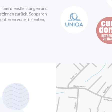
Risikoanalyse über die Produktauswahl bis hin zur 
Schadensfall.
artnerdienstleistungen und
st:innen zurück. So sparen
Dank ihrer regionalen Verankerung und der engen 
ofitieren von effizienten,
mit UNIQA verbinden GeneralAgenturen persönliche
Sicherheit eines großen Versicherungsunternehmens
iöse Versicherungsberatung?
Eine kompetente Versicherungsberatung bedeutet, d
professionelle Einschätzung zu Ihrer aktuellen Absic
individuell und auf Ihre Lebenssituation abgestimmt.
Versicherungsberatung hilft Ihnen, Risiken zu erken
schließen und unnötige Kosten zu vermeiden.
rsönliche Versicherungsberatung sinnvoll?