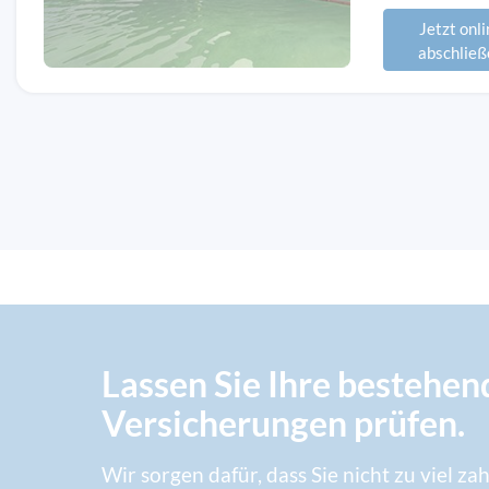
Jetzt onli
abschließ
Lassen Sie Ihre bestehe
Versicherungen prüfen.
Wir sorgen dafür, dass Sie nicht zu viel za