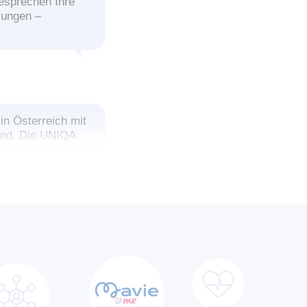
besprechen Ihre
lungen –
in Österreich mit
Land. Die UNIQA
tet umfassende
und Veranlagung.
en. Als
it, Innovation
eralAgenturen
nnen, die im
etreuen. Eine
atung, die
 von der