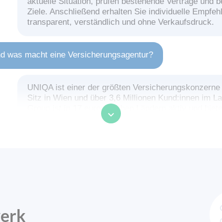
aktuelle Situation, prüfen bestehende Verträge und 
Ziele. Anschließend erhalten Sie individuelle Empfeh
transparent, verständlich und ohne Verkaufsdruck.
d was macht eine Versicherungsagentur?
UNIQA ist einer der größten Versicherungskonzerne 
Sitz in Wien und über 3,6 Millionen Kund:innen im 
Group ist in 17 europäischen Ländern aktiv und bie
Lösungen in den Bereichen Versicherung, Vorsorge 
– sowohl für Privatpersonen als auch für Unternehm
vertrauenswürdiger Partner steht UNIQA für Sicherhe
und persönliche Betreuung.
Bei UNIQA werden Versicherungsagenturen als Gen
bezeichnet. Diese sind selbstständige Unternehmer:i
Namen von UNIQA agieren und Kund:innen vor Ort b
GeneralAgentur bietet persönliche Versicherungsber
werk
individuell auf Ihre Lebenssituation abgestimmt ist –