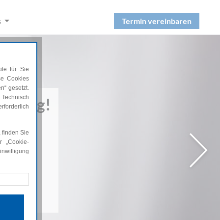
Termin vereinbaren
s
te für Sie
ese Cookies
n“ gesetzt.
 Technisch
cherung!
rforderlich
 finden Sie
r „Cookie-
nwilligung
Nächs
rforderlich