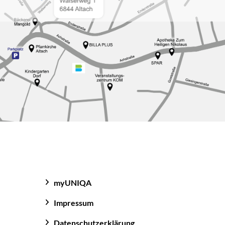
ständigkeit oder
tellt sicher,
rklich brauchen.
n eine etwaige
stig Geld.
myUNIQA
Impressum
Datenschutzerklärung