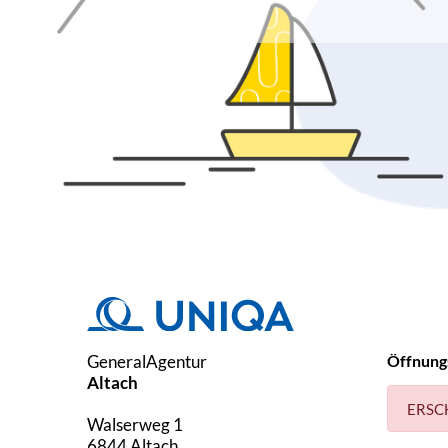
GeneralAgentur
Öffnung
Altach
ERSC
Walserweg 1
6844
Altach