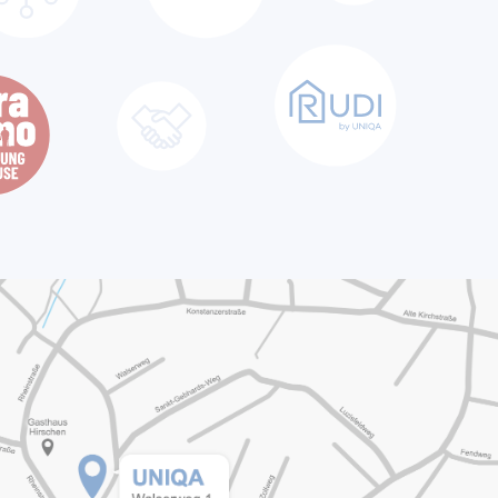
Unterstützung im
Zusammenarbeit
 Nähe mit der
.
ass Sie eine
herung erhalten –
 Eine gute
nen, Lücken zu