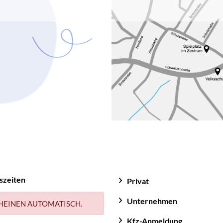
Jede Lebenssituation ist anders – ob Familie, Selbst
Ruhestand. Eine persönliche Versicherungsberatung s
dass Sie genau die Versicherungen haben, die Sie wi
So riskieren Sie keine Unterversicherung, vermeide
Überversicherung und sparen in beiden Fällen langfri
szeiten
Privat
Unternehmen
HEINEN AUTOMATISCH.
Kfz-Anmeldung