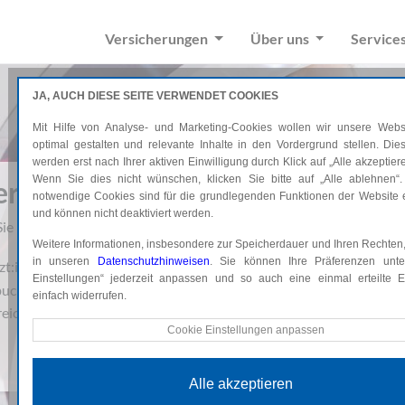
Versicherungen
Über uns
Service
JA, AUCH DIESE SEITE VERWENDET COOKIES
Mit Hilfe von Analyse- und Marketing-Cookies wollen wir unsere Websi
optimal gestalten und relevante Inhalte in den Vordergrund stellen. Di
werden erst nach Ihrer aktiven Einwilligung durch Klick auf „Alle akzeptiere
Wenn Sie dies nicht wünschen, klicken Sie bitte auf „Alle ablehnen“.
dern – die neue Privatarzt-Versi
notwendige Cookies sind für die grundlegenden Funktionen der Website e
und können nicht deaktiviert werden.
ie Ihren Schutz alle 3 Jahre ohne Gesundheitsprüfung.
Weitere Informationen, insbesondere zur Speicherdauer und Ihren Rechten,
in unseren
Datenschutzhinweisen
. Sie können Ihre Präferenzen unte
zt:innen
Einstellungen“ jederzeit anpassen und so auch eine einmal erteilte Ei
buchbar
einfach widerrufen.
nreichen über myUNIQA
Technische Cookies
Cookie Einstellungen anpassen
Diese Cookies sind für die grundlegenden Funktionen der Website e
und können nicht deaktiviert werden.
Alle akzeptieren
Analyse Cookies