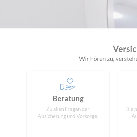
Versi
Wir hören zu, versteh
Beratung
Zu allen Fragen der
Die 
Absicherung und Vorsorge.
Au