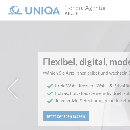
GeneralAgentur
Altach
Flexibel, digital, mo
Wählen Sie Ärzt:innen selbst und wechseln S
Freie Wahl: Kassen-, Wahl- & Privatär
rherige
Extraschutz-Bausteine individuell zu
Telemedizin & Rechnungen online ei
Jetzt beraten lassen