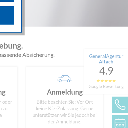
n über die
iffsquellen
gestellten
 werden von
ebung.
e als auch
n.
 passende Absicherung.
GeneralAgentur
Altach
4.9
Google Bewertung
ng
Anmeldung
r oder
Bitte beachten Sie: Vor Ort
n zu
keine Kfz-Zulassung. Gerne
a
unterstützen wir Sie jedoch bei
der Anmeldung.