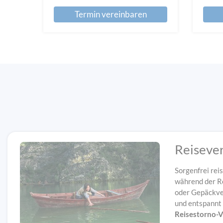
Termin vereinbaren
Reiseve
Sorgenfrei reis
während der Re
oder Gepäckver
und entspannt
Reisestorno-V